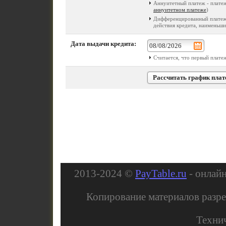
Аннуитетный платеж - платеж
аннуитетном платеже
)
Дифференцированный платеж 
действия кредита, наименьший
Дата выдачи кредита:
Считается, что первый платеж
2013-2024 ©
PayTable.ru
- онлай
Копирование материалов разре
Техни