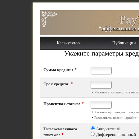
Калькулятор
Публикации
Укажите параметры кред
*
Сумма кредита:
*
Срок кредита:
Укажите срок кредита в меся
*
Процентная ставка:
Укажите процентую ставку п
Разделитель целой и дробной 
Тип ежемесячного
Аннуитетный
*
Дифференцированный
платежа: